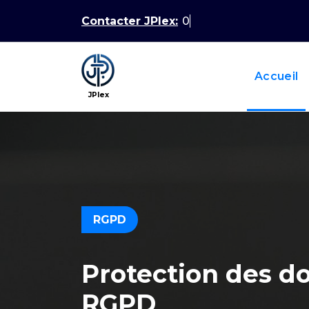
Aller
Contacter JPlex:
0479 1
au
contenu
Accueil
JPlex
RGPD
Protection des d
RGPD